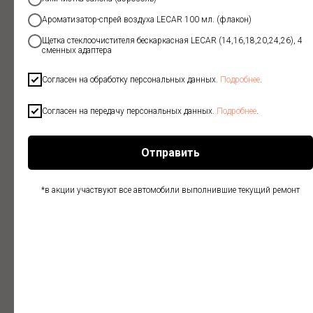
Ремонт осуществляется с применением различных
Ароматизатор-спрей воздуха LECAR 100 мл. (флакон)
технологий в зависимости от места расположения дефекта
Щетка стеклоочистителя бескаркасная LECAR (14,16,18,20,24,26), 4
и других его особенностей.
сменных адаптера
Все специалисты нашего центра профессионально обучены
и имеют огромный многолетний опыт.
Согласен на обработку персональных данных.
Подробнее
.
Плюсы ремонт вмятин без покраски:
• Быстрое возвращение автомобилю его первоначального
Согласен на передачу персональных данных.
Подробнее
.
вида
• Отсутствие каких либо следов удаления вмятины
• Сохранность заводского ЛКП
Отправить
• Устранение вмятины на кузове происходит без демонтажа
элемента
*в акции участвуют все автомобили выполнившие текущий ремонт